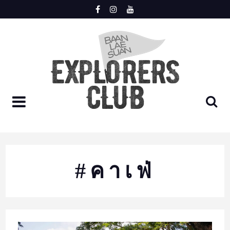
Skip
to
content
LOGIN
REGISTER
HOME
#คาเฟ่
MEET
TRIP