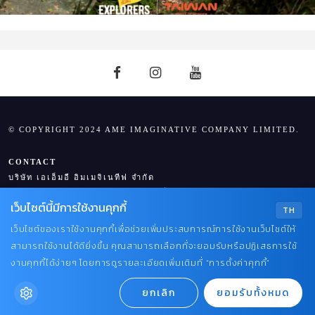
© COPYRIGHT 2024 AME IMAGINATIVE COMPANY LIMITED.
CONTACT
บริษัท เอเอ็มอี อิมเมจิเนทีฟ จำกัด
ในเครือ บริษัท อมรินทร์ คอร์เปอเรชั่นส์ จำกัด (มหาชน)
เว็บไซต์นี้มีการใช้งานคุกกี้
TEL : 0-2422-9999 ต่อ 4244
TH
EMAIL :
PRAEWBSFAIR@GMAIL.COM
เว็บไซต์ของเราใช้งานคุกกี้เพื่อช่วยเพิ่มประสบการณ์การใช้งานเว็บไซต์ให้
สามารถใช้งานได้ดียิ่งขึ้น คุณสามารถเลือกที่จะยอมรับหรือปฏิเสธการใช้
งานคุกกี้ได้ง่ายๆ โดยการดูรายละเอียดเพิ่มเติมที่ “การตั้งค่าคุกกี้”
ยกเลิก
ยอมรับทั้งหมด