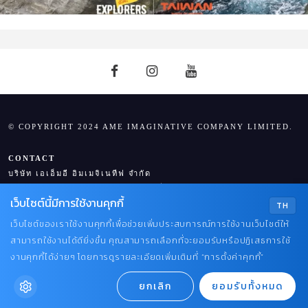
© COPYRIGHT 2024 AME IMAGINATIVE COMPANY LIMITED.
CONTACT
บริษัท เอเอ็มอี อิมเมจิเนทีฟ จำกัด
ในเครือ บริษัท อมรินทร์ คอร์เปอเรชั่นส์ จำกัด (มหาชน)
เว็บไซต์นี้มีการใช้งานคุกกี้
TEL : 0-2422-9999 ต่อ 4244
TH
EMAIL :
PRAEWBSFAIR@GMAIL.COM
เว็บไซต์ของเราใช้งานคุกกี้เพื่อช่วยเพิ่มประสบการณ์การใช้งานเว็บไซต์ให้
สามารถใช้งานได้ดียิ่งขึ้น คุณสามารถเลือกที่จะยอมรับหรือปฏิเสธการใช้
งานคุกกี้ได้ง่ายๆ โดยการดูรายละเอียดเพิ่มเติมที่ “การตั้งค่าคุกกี้”
ยกเลิก
ยอมรับทั้งหมด