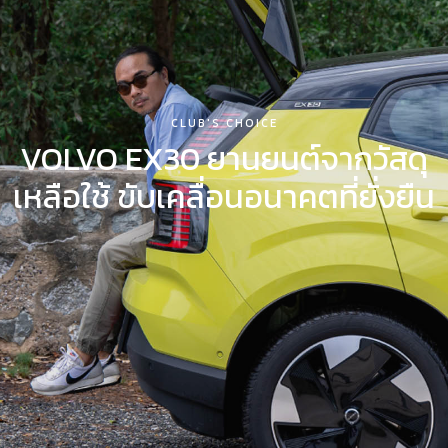
VISIT
MAKE
CLUB’S CHOICE
CLUB'S CHOICE
VOLVO EX30 ยานยนต์จากวัสดุ
SOLO EXHIBITION
เหลือใช้ ขับเคลื่อนอนาคตที่ยั่งยืน
ABOUT US