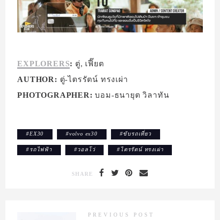
EXPLORERS
:
ตู่, เฟี๊ยต
AUTHOR:
ตู่-ไตรรัตน์ ทรงเผ่า
PHOTOGRAPHER:
บอม-ธนายุต วิลาทัน
#
EX30
#
volvo ex30
#
ขับรถเที่ยว
#
รถไฟฟ้า
#
วอลโว่
#
ไตรรัตน์ ทรงเผ่า
SHARE
PREVIOUS POST