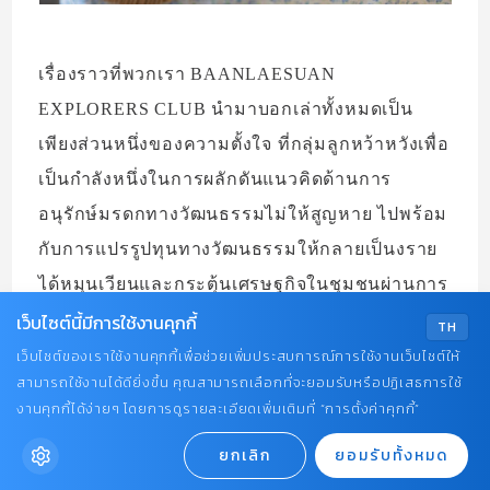
เรื่องราวที่พวกเรา BAANLAESUAN
EXPLORERS CLUB นำมาบอกเล่าทั้งหมดเป็น
เพียงส่วนหนึ่งของความตั้งใจ ที่กลุ่มลูกหว้าหวังเพื่อ
เป็นกำลังหนึ่งในการผลักดันแนวคิดด้านการ
อนุรักษ์มรดกทางวัฒนธรรมไม่ให้สูญหาย ไปพร้อม
กับการแปรรูปทุนทางวัฒนธรรมให้กลายเป็นงราย
ได้หมุนเวียนและกระตุ้นเศรษฐกิจในชุมชนผ่านการ
เว็บไซต์นี้มีการใช้งานคุกกี้
ท่องเที่ยวเชิงสร้างสรรค์ ให้
เพชรบุรี
เป็นเมืองแห่ง
TH
การเรียนรู้ที่คนในท้องถิ่นภาคภูมิใจและสามารถ
เว็บไซต์ของเราใช้งานคุกกี้เพื่อช่วยเพิ่มประสบการณ์การใช้งานเว็บไซต์ให้
สามารถใช้งานได้ดียิ่งขึ้น คุณสามารถเลือกที่จะยอมรับหรือปฏิเสธการใช้
จัดการทรัพยากรวัฒนธรรมของตนเองได้อย่าง
งานคุกกี้ได้ง่ายๆ โดยการดูรายละเอียดเพิ่มเติมที่ “การตั้งค่าคุกกี้”
ยั่งยืนในระยะยาว เป็นชาวบ้านที่สวมบทบาท
ยกเลิก
ยอมรับทั้งหมด
“ภัณฑารักษ์” หรือ “มัคคุเทศก์” เป็นเจ้าของบ้านที่