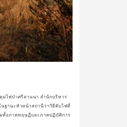
บคุมไฟป่าศรีลานนา สำนักบริหาร
 ในฐานะหัวหน้าสถานีว่าวิธีดับไฟที่
รมทั้งภาคทฤษฏีและภาคปฏิบัติการ