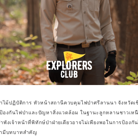
รป่าไม้ปฏิบัติการ หัวหน้าสถานีควบคุมไฟป่าศรีลานนา จังหวั
นการป้องกันไฟป่าและปัญหาสิ่งแวดล้อม ในฐานะลูกหลานชาวเห
พังเจ้าหน้าที่พิทักษ์ป่าฝ่ายเดียวอาจไม่เพียงพอในการป้องกันไ
ามีบทบาทสำคัญ