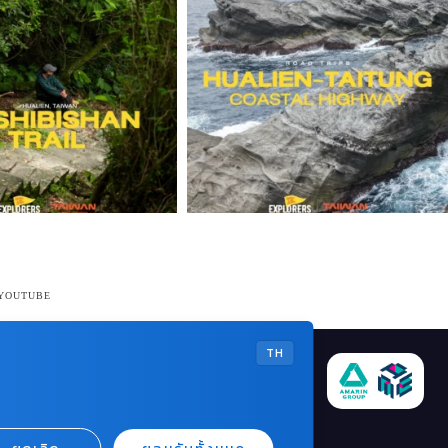
 YOUTUBE
TH
CONTACT
บริษัท เอเอ็มอี อิมเมจิเนทีฟ จำกัด
ในเครือ บริษัท อมรินทร์ คอร์เปอเรชั่นส์ จำกัด
(มหาชน)