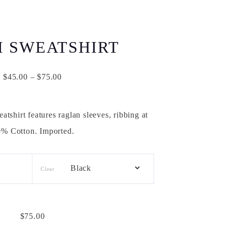
 SWEATSHIRT
$
45.00
–
$
75.00
eatshirt features raglan sleeves, ribbing at
0% Cotton. Imported.
Clear
$
75.00