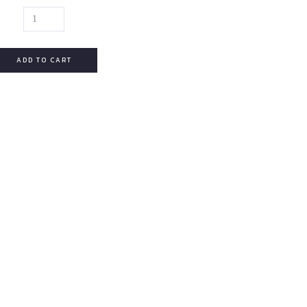
MARNI
SWEATSHIRT
QUANTITY
ADD TO CART