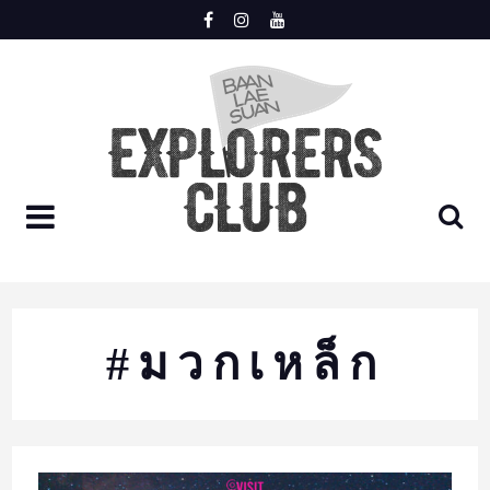
Skip
to
content
LOGIN
REGISTER
HOME
#มวกเหล็ก
MEET
TRIP