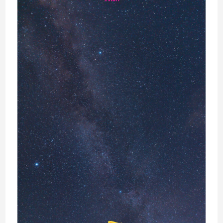
VISIT
MAKE
CLUB’S CHOICE
SOLO EXHIBITION
ABOUT US