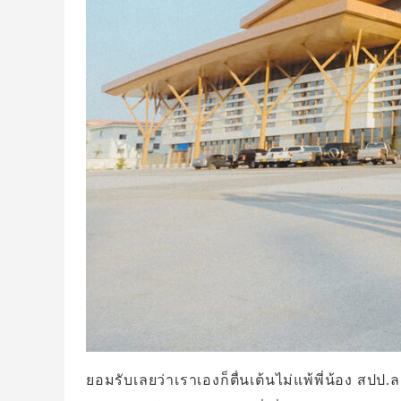
ยอมรับเลยว่าเราเองก็ตื่นเต้นไม่แพ้พี่น้อง สป