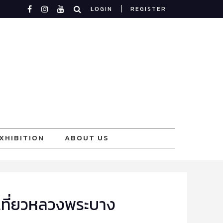
LOGIN
REGISTER
XHIBITION
ABOUT US
ปเที่ยวหลวงพระบาง