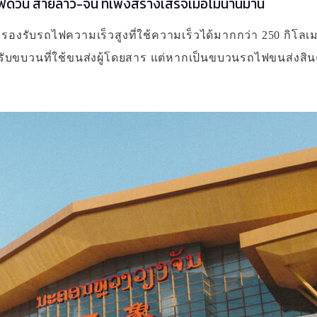
น สายลาว-จีน ที่เพิ่งสร้างเสร็จเมื่อไม่นานมานี้
ับรถไฟความเร็วสูงที่ใช้ความเร็วได้มากกว่า 250 กิโลเมตรต
ำหรับขบวนที่ใช้ขนส่งผู้โดยสาร แต่หากเป็นขบวนรถไฟขนส่งสินค