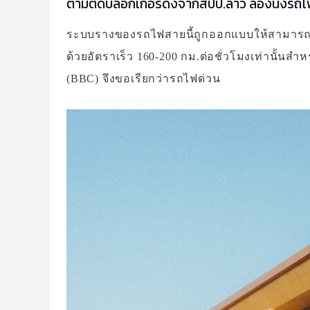
ตามติดบล็อกเกอร์ดังจากสปป.ลาว ลองนั่งรถไฟด่ว
ระบบรางของรถไฟสายนี้ถูกออกแบบให้สามารถรองร
ด้วยอัตราเร็ว 160-200 กม.ต่อชั่วโมงเท่านั้นส
(BBC) จึงขอเรียกว่ารถไฟด่วน