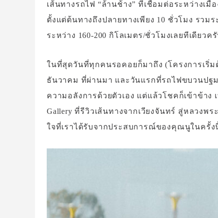
เส้นทางรถไฟ “ล้านช้าง” ที่เชื่อมต่อระหว่างเ
ตั้งแต่ต้นทางถึงปลายทางเพียง 10 ชั่วโมง รวมร
ระหว่าง 160-200 กิโลเมตร/ชั่วโมงเลยทีเดียวคร
ในที่สุดวันที่ทุกคนรอคอยก็มาถึง (โครงการเริ่มต้
ธันวาคม ที่ผ่านมา และวันแรกที่รถไฟขบวนปฐมฤ
ความอลังการด้วยตัวเอง แต่แล้วโชคก็เข้าข้าง 
Gallery ที่รีวิวเส้นทางจากเวียงจันทร์ สู่หลวงพ
ใจที่เราได้รับจากประสบการณ์ของคุณนูในครั้งนี