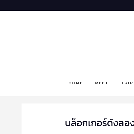
Skip
to
content
HOME
MEET
TRIP
บล็อกเกอร์ดังลอง