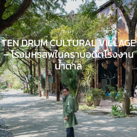
VISIT
MAKE
CLUB’S CHOICE
VISIT
TEN DRUM CULTURAL VILLAGE
SOLO EXHIBITION
– โรงมหรสพในคราบอดีตโรงงาน
ABOUT US
น้ำตาล