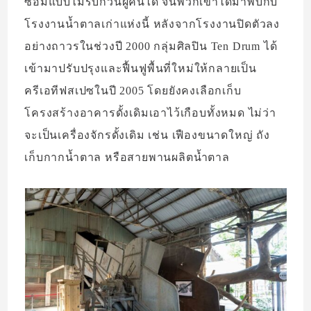
ซ้อมแบบไม่รบกวนผู้คนได้ จนพวกเขาได้มาพบกับ
โรงงานน้ำตาลเก่าแห่งนี้ หลังจากโรงงานปิดตัวลง
อย่างถาวรในช่วงปี 2000 กลุ่มศิลปิน Ten Drum ได้
เข้ามาปรับปรุงและฟื้นฟูพื้นที่ใหม่ให้กลายเป็น
ครีเอทีฟสเปซในปี 2005 โดยยังคงเลือกเก็บ
โครงสร้างอาคารดั้งเดิมเอาไว้เกือบทั้งหมด ไม่ว่า
จะเป็นเครื่องจักรดั้งเดิม เช่น เฟืองขนาดใหญ่ ถัง
เก็บกากน้ำตาล หรือสายพานผลิตน้ำตาล