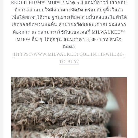
REDLITHIUM™ M18™ ขนาด 5.0 แอมป์อาวว์ เราชอบ
ที่การออกแบบให้มีความกะทัดรัด พร้อมกับหูหิ้วในตัว
เพื่อให้พกพาได้ง่าย ฐานยางเพิ่มความมั่นคงและไม่ทำให้
เกิดรอยขีดข่วนบนพื้น สามารถยึดพัดลมเข้ากับผนังหาก
ต้องการ และสามารถใช้กับแบตเตอรี่ MILWAUKEE™
M18™ อื่น ๆ ได้ทุกรุ่น สนนราคา 3,880 บาท สนใจ
ติดต่อ
HTTPS://WWW.MILWAUKEETOOL.IN.TH/WHERE-
TO-BUY/