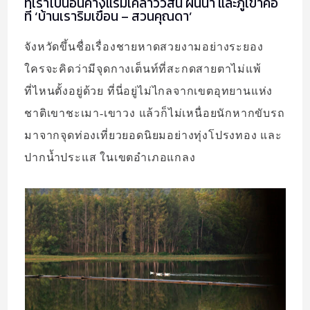
ที่เราไปนอนค้างแรมเคล้าวิวสน ผืนน้ำ และภูเขาคือ
ที่ ‘บ้านเราริมเขื่อน – สวนคุณดา’
จังหวัดขึ้นชื่อเรื่องชายหาดสวยงามอย่างระยอง
ใครจะคิดว่ามีจุดกางเต็นท์ที่สะกดสายตาไม่แพ้
ที่ไหนตั้งอยู่ด้วย ที่นี่อยู่ไม่ไกลจากเขตอุทยานแห่ง
ชาติเขาชะเมา-เขาวง แล้วก็ไม่เหนื่อยนักหากขับรถ
มาจากจุดท่องเที่ยวยอดนิยมอย่างทุ่งโปรงทอง และ
ปากน้ำประแส ในเขตอำเภอแกลง