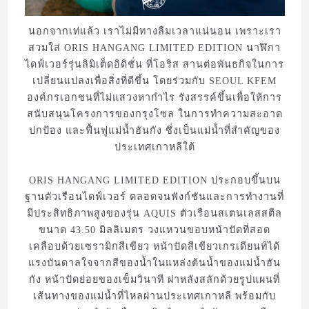
นอกจากเท่แล้ว เราไม่มีทางลืมเวลาแน่นอน เพราะเรา
สวมใส่ ORIS HANGANG LIMITED EDITION นาฬิกา
ไดฟ์เวอร์รุ่นลิมิเต็ดอิดิชั่น ที่โอริส สานต่อพันธกิจในการ
เปลี่ยนแปลงเพื่อสิ่งที่ดีขึ้น โดยร่วมกับ SEOUL KFEM
องค์กรเอกชนที่ไม่แสวงหากำไร รังสรรค์ขึ้นเพื่อให้การ
สนับสนุนโครงการของกรุงโซล ในการทำความสะอาด
ปกป้อง และฟื้นฟูแม่น้ำฮันกัง ซึ่งเป็นแม่น้ำที่สำคัญของ
ประเทศเกาหลีใต้
ORIS HANGANG LIMITED EDITION ประกอบขึ้นบน
ฐานตัวเรือนไดฟ์เวอร์ ตลอดจนฟังก์ชันและการทำงานที่
มีประสิทธิภาพสูงของรุ่น AQUIS ตัวเรือนสเตนเลสสตีล
ขนาด 43.50 มิลลิเมตร วงแหวนขอบหน้าปัดที่สอด
เคลือบด้วยเซรามิกสีเขียว หน้าปัดสีเขียวเกรเดียนท์ได้
แรงบันดาลใจจากสีของน้ำในแหล่งต้นน้ำของแม่น้ำฮัน
กัง หน้าปัดย่อยของเข็มวินาที ฝาหลังสลักด้วยรูปแผนที่
เส้นทางของแม่น้ำที่ไหลผ่านประเทศเกาหลี พร้อมกับ