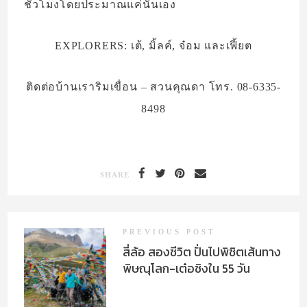
ชั่วโมงโดยประมาณแค่นั้นเอง
EXPLORERS: เต้, มิ้ลค์, จ๋อม และเฟี้ยต
ติดต่อบ้านเราริมเขื่อน – สวนคุณดา โทร. 08-6335-
8498
SHARE
PREVIOUS POST
สี่ล้อ สองชีวิต ปั่นไปพิชิตเส้นทาง
พิษณุโลก-เต๋อชิงใน 55 วัน