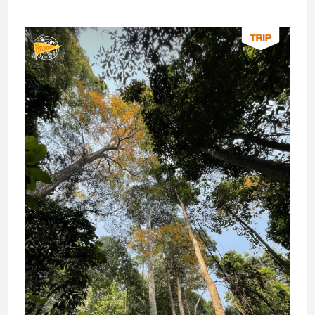
VISIT
MAKE
CLUB’S CHOICE
SOLO EXHIBITION
ABOUT US