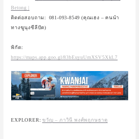
Betong |
ติดต่อสอบถาม: 081-093-8549 (คุณเฮง – ฅนนำ
ทางฆูนุงซีลีปัต)
พิกัด:
https://maps.app.goo.gl/83bEuyuUmXSV5XkL7
EXPLORER:
ขวัญ – ภาวินี พงศ์พฤกษธาตุ