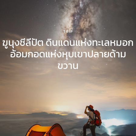
VISIT
MAKE
CLUB’S CHOICE
TRIP
ฆูนุงซีลีปัต ดินแดนแห่งทะเลหมอก
SOLO EXHIBITION
อ้อมกอดแห่งหุบเขาปลายด้าม
ABOUT US
ขวาน