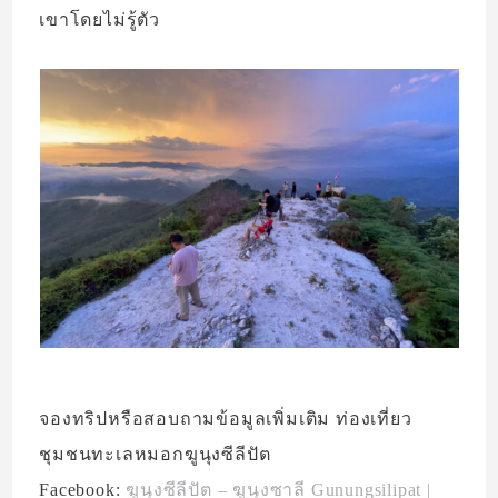
เขาโดยไม่รู้ตัว
จองทริปหรือสอบถามข้อมูลเพิ่มเติม ท่องเที่ยว
ชุมชนทะเลหมอกฆูนุงซีลีปัต
Facebook:
ฆูนุงซีลีปัต – ฆูนุงซาลี Gunungsilipat |