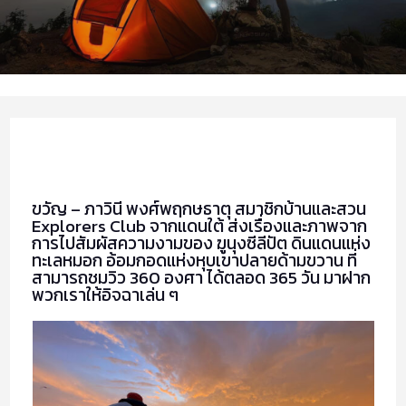
ขวัญ – ภาวินี พงศ์พฤกษธาตุ สมาชิกบ้านและสวน
Explorers Club จากแดนใต้ ส่งเรื่องและภาพจาก
การไปสัมผัสความงามของ ฆูนุงซีลีปัต ดินแดนแห่ง
ทะเลหมอก อ้อมกอดแห่งหุบเขาปลายด้ามขวาน ที่
สามารถชมวิว 360 องศา ได้ตลอด 365 วัน มาฝาก
พวกเราให้อิจฉาเล่น ๆ