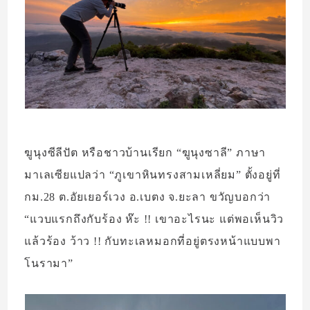
ฆูนุงซีลีปัต หรือชาวบ้านเรียก “ฆูนุงซาลี” ภาษา
มาเลเซียแปลว่า “ภูเขาหินทรงสามเหลี่ยม” ตั้งอยู่ที่
กม.28 ต.อัยเยอร์เวง อ.เบตง จ.ยะลา ขวัญบอกว่า
“แวบแรกถึงกับร้อง ห๊ะ !! เขาอะไรนะ แต่พอเห็นวิว
แล้วร้อง ว้าว !! กับทะเลหมอกที่อยู่ตรงหน้าแบบพา
โนรามา”