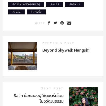
#
ภาวินี พงศ์พฤกษธาตุ
#
ยะลา
#
เดินป่า
#
เบตง
#
แคมปิ้ง
SHARE
PREVIOUS POST
Beyond Skywalk Nangshi
NEXT POST
Salin มือกลองผู้ใช้ดนตรีเชื่อม
โยงวัฒนธรรม