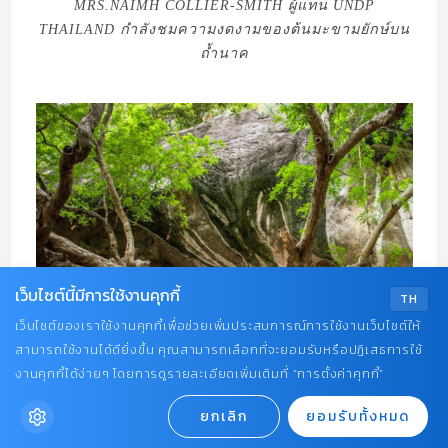
MRS.NAIMH COLLIER-SMITH ผู้แทน UNDP
THAILAND กำลังชมความงดงามของต้นมะขามยักษ์บน
ถ้ำนาค
เว็บไซต์นี้มีการใช้งานคุกกี้
TH
เว็บไซต์ของเราใช้งานคุกกี้เพื่อช่วยเพิ่มประสบการณ์การใช้งานเว็บไซต์ให้
สามารถใช้งานได้ดียิ่งขึ้น คุณสามารถเลือกที่จะยอมรับหรือปฏิเสธการใช้
งานคุกกี้ได้ง่ายๆ โดยการดูรายละเอียดเพิ่มเติมที่ “การตั้งค่าคุกกี้”
ยกเลิก
ยอมรับทั้งหมด