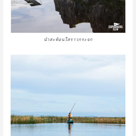
นำสะท้อนใสราวกระจก