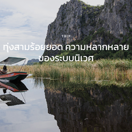
VISIT
MAKE
CLUB’S CHOICE
TRIP
ทุ่งสามร้อยยอด ความหลากหลาย
SOLO EXHIBITION
ของระบบนิเวศ
ABOUT US