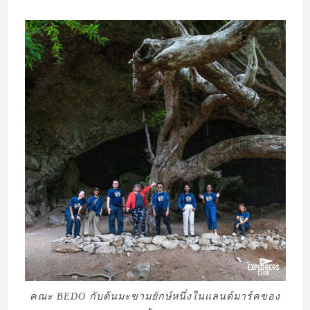
คณะ BEDO กับต้นมะขามยักษ์หนึ่งในแลนด์มาร์คของ