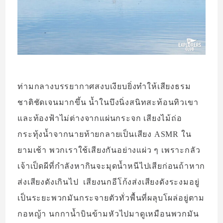
ท่ามกลางบรรยากาศสงบเงียบยิ่งทำให้เสียงธรม
ชาติชัดเจนมากขึ้น น้ำในบึงนิ่งสนิทสะท้อนทิวเขา
และท้องฟ้าไม่ต่างจากแผ่นกระจก เสียงไม้ถ่อ
กระทุ้งน้ำจากนายท้ายกลายเป็นเสียง ASMR ใน
ยามเช้า พวกเราใช้เสียงกันอย่างแผ่ว ๆ เพราะกลัว
เจ้าเป็ดผีที่กำลังหากินจะมุดน้ำหนีไปเสียก่อนถ้าหาก
ส่งเสียงดังเกินไป เสียงนกอีโก้งส่งเสียงดังระงมอยู่
เป็นระยะพวกมันกระจายตัวทั่วพื้นที่ผลุบโผล่อยู่ตาม
กอหญ้า นกกาน้ำบินข้ามหัวไปมาดูเหมือนพวกมัน