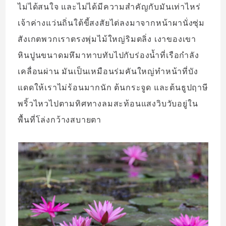
ไม่ได้สนใจ และไม่ได้มีความสำคัญกับมันเท่าไหร่
เจ้าค่างแว่นถิ่นใต้ขี้สงสัยไต่ลงมาจากหน้าผานั่งซุ่ม
สังเกตพวกเราตรงพุ่มไม้ใหญ่ริมตลิ่ง เงาของเขา
หินปูนขนาดมหึมาทาบทับไปกับร่องน้ำที่เรือกำลัง
เคลื่อนผ่าน มันเป็นเหมือนร่มคันใหญ่ทำหน้าที่บัง
แดดให้เราไม่ร้อนมากนัก ต้นกระจูด และต้นธูปฤาษี
พริ้วไหวไปตามทิศทางลมสะท้อนแสงวิบวับอยู่ใน
พื้นที่โล่งกว้างสบายตา